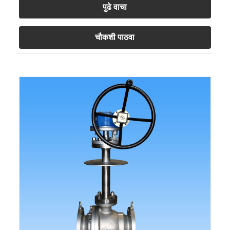
पुढे वाचा
चौकशी पाठवा