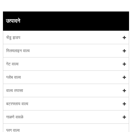
उत्पादने
चेंडू झडप
स्लिमलाइन वाल्व
गेट वाल्व
ग्लोब वाल्व
वाल्व तपासा
बटरफ्लाय वाल्व
गाळणे वावळे
प्लग वाल्व