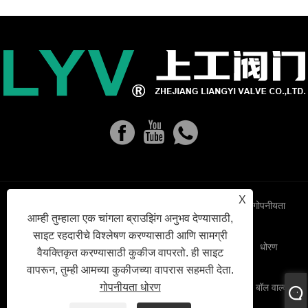
X
Links
Sitemap
RSS
XML
गोपनीयता
आम्ही तुम्हाला एक चांगला ब्राउझिंग अनुभव देण्यासाठी,
साइट रहदारीचे विश्लेषण करण्यासाठी आणि सामग्री
धोरण
वैयक्तिकृत करण्यासाठी कुकीज वापरतो. ही साइट
वापरून, तुम्ही आमच्या कुकीजच्या वापरास सहमती देता.
गोपनीयता धोरण
कॉपीराइट © 2023 झेजियांग लिआनगी वाल्व्ह कंपनी, लि. - ग्लोब वाल्व, बॉल वाल्व,
कास्टिंग गेट वाल्व - सर्व हक्क राखीव.