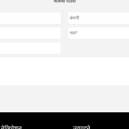
चौकशी पाठवा
ेव्हिगेशन
उत्पादने