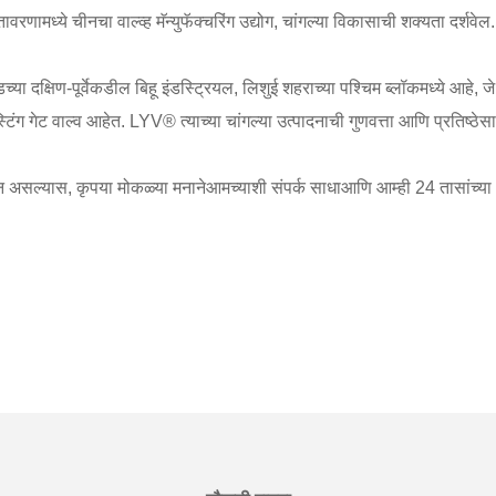
रणामध्ये चीनचा वाल्व्ह मॅन्युफॅक्चरिंग उद्योग, चांगल्या विकासाची शक्यता दर्शवेल.
डच्या दक्षिण-पूर्वेकडील बिहू इंडस्ट्रियल, लिशुई शहराच्या पश्चिम ब्लॉकमध्ये आहे
ास्टिंग गेट वाल्व आहेत. LYV® त्याच्या चांगल्या उत्पादनाची गुणवत्ता आणि प्रतिष्ठेस
श्न असल्यास, कृपया मोकळ्या मनाने
आमच्याशी संपर्क साधा
आणि आम्ही 24 तासांच्या