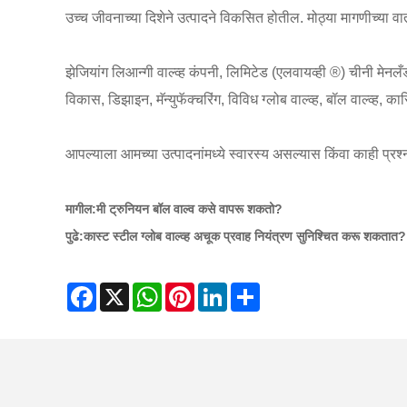
उच्च जीवनाच्या दिशेने उत्पादने विकसित होतील. मोठ्या मागणीच्या वाताव
झेजियांग लिआन्गी वाल्व्ह कंपनी, लिमिटेड (एलवायव्ही ®) चीनी मेनलँ
विकास, डिझाइन, मॅन्युफॅक्चरिंग, विविध ग्लोब वाल्व्ह, बॉल वाल्व्ह, क
आपल्याला आमच्या उत्पादनांमध्ये स्वारस्य असल्यास किंवा काही प्र
मागील:
मी ट्रुनियन बॉल वाल्व कसे वापरू शकतो?
पुढे:
कास्ट स्टील ग्लोब वाल्व्ह अचूक प्रवाह नियंत्रण सुनिश्चित करू शकतात?
Facebook
X
WhatsApp
Pinterest
LinkedIn
Share