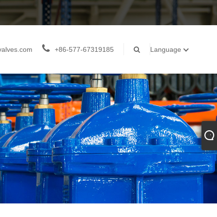
valves.com
+86-577-67319185
Language