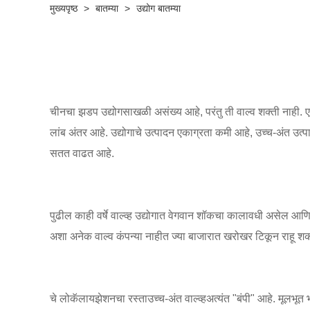
मुख्यपृष्ठ
>
बातम्या
>
उद्योग बातम्या
चीनचा झडप उद्योग
साखळी असंख्य आहे, परंतु ती वाल्व शक्ती नाही. ए
लांब अंतर आहे. उद्योगाचे उत्पादन एकाग्रता कमी आहे, उच्च-अंत उ
सतत वाढत आहे.
पुढील काही वर्षे वाल्व्ह उद्योगात वेगवान शॉकचा कालावधी असेल आणि य
अशा अनेक वाल्व कंपन्या नाहीत ज्या बाजारात खरोखर टिकून राहू शक
चे लोकॅलायझेशनचा रस्ता
उच्च-अंत वाल्व्ह
अत्यंत "बंपी" आहे. मूलभूत 