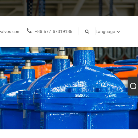
valves.com
+86-577-67319185
Language