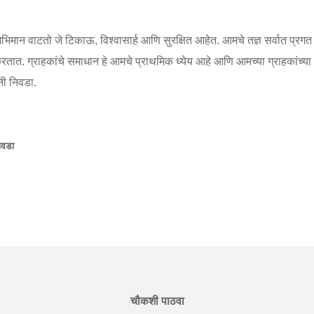
 अभिमान वाटतो जे टिकाऊ, विश्वासार्ह आणि सुरक्षित आहेत. आमचे तज्ञ सर्वात प्रगत 
ात. ग्राहकांचे समाधान हे आमचे प्राथमिक ध्येय आहे आणि आमच्या ग्राहकांच्या अगद
नी निवडा.
िवडा
चौकशी पाठवा