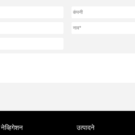
ेव्हिगेशन
उत्पादने