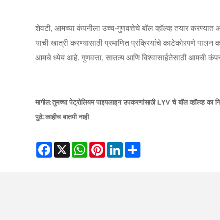
शेवटी, आमच्या कंपनीला उच्च-गुणवत्तेचे बॉल व्हॉल्व्ह तयार करण्यात
याची खात्री करण्यासाठी प्रमाणित प्रक्रियांचे काटेकोरपणे पालन करत
आमचे ध्येय आहे. गुणवत्ता, सातत्य आणि विश्वासार्हतेसाठी आमची कंप
मागील:
तुमच्या पेट्रोलियम पाइपलाइन उपकरणांसाठी LYV चे बॉल व्हॉल्व्ह का न
पुढे:
काहीच बातमी नाही
Facebook
X
WhatsApp
Pinterest
LinkedIn
Share